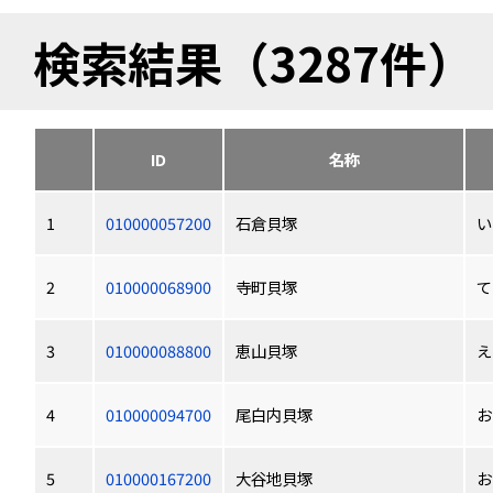
検索結果（3287件）
ID
名称
1
010000057200
石倉貝塚
い
2
010000068900
寺町貝塚
て
3
010000088800
恵山貝塚
え
4
010000094700
尾白内貝塚
お
5
010000167200
大谷地貝塚
お