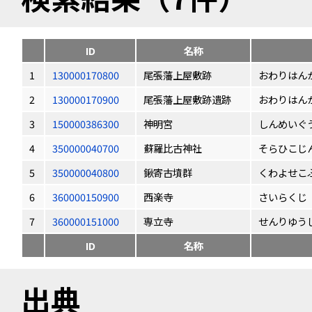
ID
名称
1
130000170800
尾張藩上屋敷跡
おわりはん
2
130000170900
尾張藩上屋敷跡遺跡
おわりはん
3
150000386300
神明宮
しんめいぐ
4
350000040700
蘇羅比古神社
そらひこじ
5
350000040800
鍬寄古墳群
くわよせこ
6
360000150900
西楽寺
さいらくじ
7
360000151000
専立寺
せんりゆう
ID
名称
出典