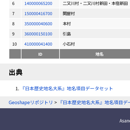
6
140000065200
二又川村・二又川村新田・本宿新田
7
150000416700
関屋村
8
350000040600
本村
9
360000150100
引島
10
410000041400
小石村
ID
地名
出典
『日本歴史地名大系』地名項目データセット
Geoshapeリポジトリ
>
『日本歴史地名大系』地名項目デ
Asa