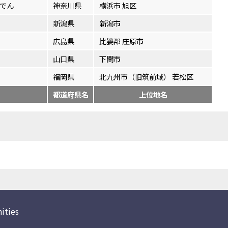
でん
神奈川県
横浜市 旭区
新潟県
新潟市
広島県
比婆郡 庄原市
山口県
下関市
福岡県
北九州市（旧筑前域） 若松区
都道府県名
上位地名
ities