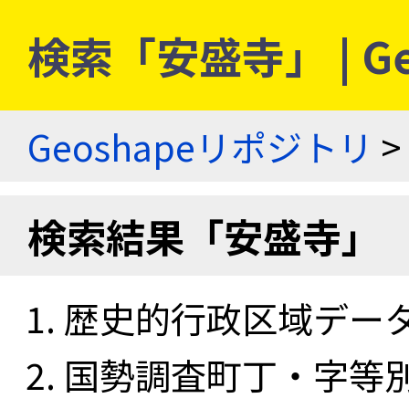
検索「安盛寺」 | G
Geoshapeリポジトリ
>
検索結果「安盛寺」
歴史的行政区域データセ
国勢調査町丁・字等別