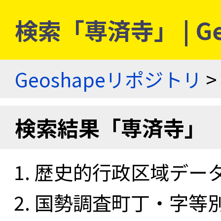
検索「専済寺」 | G
Geoshapeリポジトリ
>
検索結果「専済寺」
歴史的行政区域データセ
国勢調査町丁・字等別