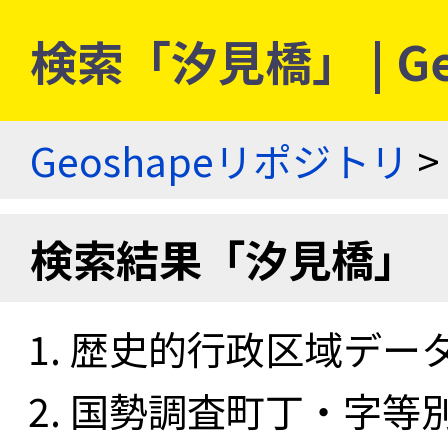
検索「汐見橋」 | G
Geoshapeリポジトリ
>
検索結果「汐見橋」
歴史的行政区域データセ
国勢調査町丁・字等別