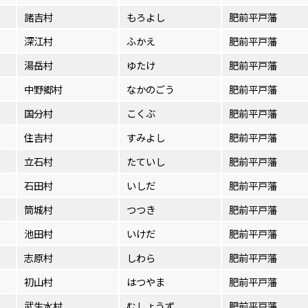
諸吉村
もろよし
肥前平戸藩
深江村
ふかえ
肥前平戸藩
湯岳村
ゆたけ
肥前平戸藩
中野郷村
なかのごう
肥前平戸藩
国分村
こくぶ
肥前平戸藩
住吉村
すみよし
肥前平戸藩
立石村
たていし
肥前平戸藩
石田村
いしだ
肥前平戸藩
筒城村
つつき
肥前平戸藩
池田村
いけだ
肥前平戸藩
志原村
しわら
肥前平戸藩
初山村
はつやま
肥前平戸藩
武生水村
むしょうず
肥前平戸藩