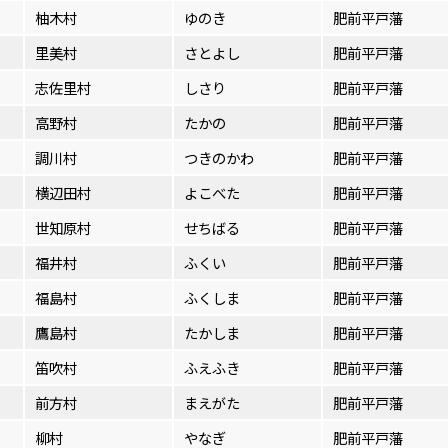
柚木村
ゆのき
肥前平戸藩
里美村
さとよし
肥前平戸藩
志佐里村
しさり
肥前平戸藩
高野村
たかの
肥前平戸藩
調川村
つきのかわ
肥前平戸藩
横辺田村
よこべた
肥前平戸藩
世知原村
せちばる
肥前平戸藩
福井村
ふくい
肥前平戸藩
福島村
ふくしま
肥前平戸藩
鷹島村
たかしま
肥前平戸藩
笛吹村
ふえふき
肥前平戸藩
前方村
まえがた
肥前平戸藩
柳村
やなぎ
肥前平戸藩