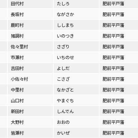
田代村
たしろ
肥前平戸藩
長坂村
ながさか
肥前平戸藩
鹿町村
ししまち
肥前平戸藩
猪調村
いのつき
肥前平戸藩
佐々里村
さざり
肥前平戸藩
市瀬村
いちのせ
肥前平戸藩
吉田村
よしだ
肥前平戸藩
小佐々村
こさざ
肥前平戸藩
中里村
なかざと
肥前平戸藩
山口村
やまぐち
肥前平戸藩
新田村
しんでん
肥前平戸藩
大野村
おおの
肥前平戸藩
皆瀬村
かいぜ
肥前平戸藩