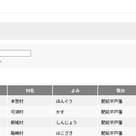
。
村名
よみ
領分
本宮村
ほんぐう
肥前平戸藩
可須村
かす
肥前平戸藩
新城村
しんじょう
肥前平戸藩
箱崎村
はこざき
肥前平戸藩