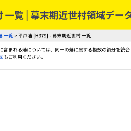
近世村 一覧 | 幕末期近世村領域デ
藩 一覧
> 平戸藩 [H379] - 幕末期近世村 一覧
に含まれる藩については、同一の藩に属する複数の領分を統合
図
もご利用ください。