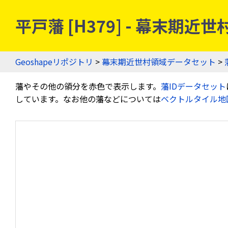
平戸藩 [H379] - 幕末期
Geoshapeリポジトリ
>
幕末期近世村領域データセット
>
藩やその他の領分を赤色で表示します。
藩IDデータセット
しています。なお他の藩などについては
ベクトルタイル地