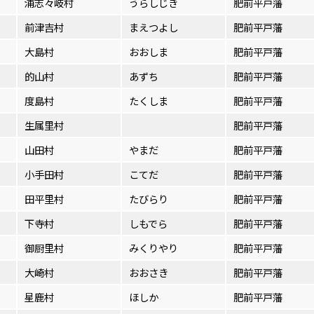
浦志々岐村
うらしじき
肥前平戸藩
前津吉村
まえつよし
肥前平戸藩
大島村
おおしま
肥前平戸藩
的山村
あずち
肥前平戸藩
度島村
たくしま
肥前平戸藩
生属里村
肥前平戸藩
山田村
やまだ
肥前平戸藩
小手田村
こてだ
肥前平戸藩
田平里村
たびらり
肥前平戸藩
下寺村
しもでら
肥前平戸藩
御厨里村
みくりやり
肥前平戸藩
大崎村
おおさき
肥前平戸藩
星鹿村
ほしか
肥前平戸藩