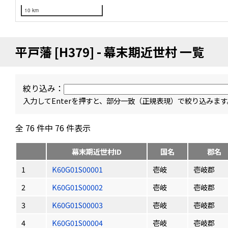
10 km
平戸藩 [H379] - 幕末期近世村 一覧
絞り込み：
入力してEnterを押すと、部分一致（正規表現）で絞り込みます
全 76 件中 76 件表示
幕末期近世村ID
国名
郡名
1
K60G01S00001
壱岐
壱岐郡
2
K60G01S00002
壱岐
壱岐郡
3
K60G01S00003
壱岐
壱岐郡
4
K60G01S00004
壱岐
壱岐郡