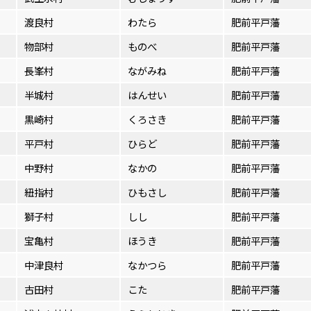
渡良村
わたら
肥前平戸藩
物部村
ものべ
肥前平戸藩
長峯村
ながみね
肥前平戸藩
半城村
はんせい
肥前平戸藩
黒崎村
くろさき
肥前平戸藩
平戸村
ひらど
肥前平戸藩
中野村
なかの
肥前平戸藩
紐指村
ひもさし
肥前平戸藩
獅子村
しし
肥前平戸藩
宝亀村
ほうき
肥前平戸藩
中津良村
なかつら
肥前平戸藩
古田村
こた
肥前平戸藩