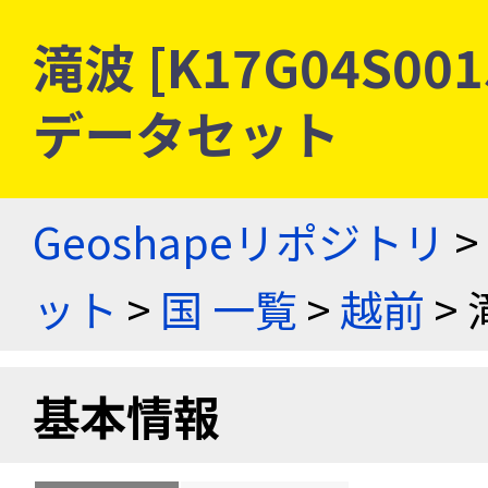
滝波 [K17G04S0
データセット
Geoshapeリポジトリ
>
ット
>
国 一覧
>
越前
> 
基本情報