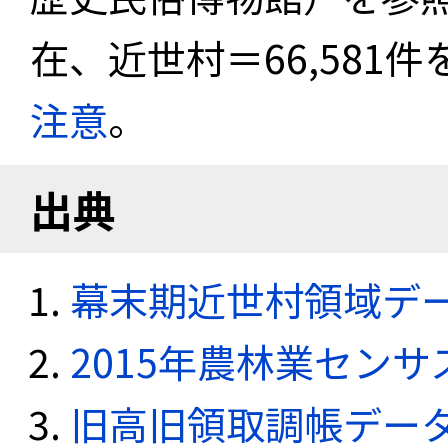
在、近世村＝66,581
注意
。
出典
幕末期近世村領域デ
2015年農林業セン
旧高旧領取調帳デー