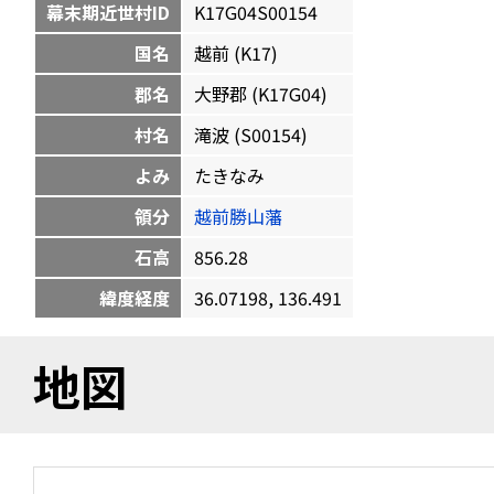
幕末期近世村ID
K17G04S00154
国名
越前 (K17)
郡名
大野郡 (K17G04)
村名
滝波 (S00154)
よみ
たきなみ
領分
越前勝山藩
石高
856.28
緯度経度
36.07198, 136.491
地図