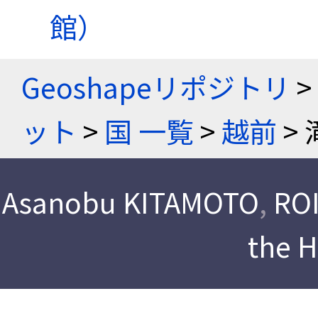
館）
Geoshapeリポジトリ
>
ット
>
国 一覧
>
越前
> 
Asanobu KITAMOTO
,
ROI
the 