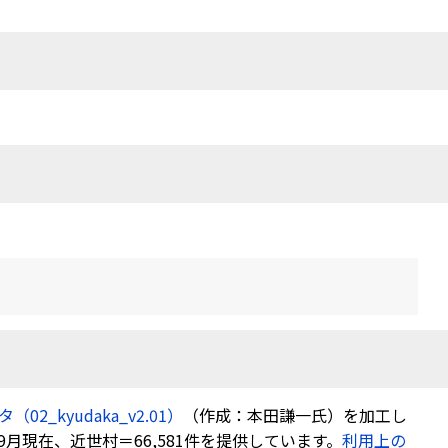
2_kyudaka_v2.01）
（作成：本田謙一氏）を加工し
現在、近世村＝66,581件を提供しています。
利用上の