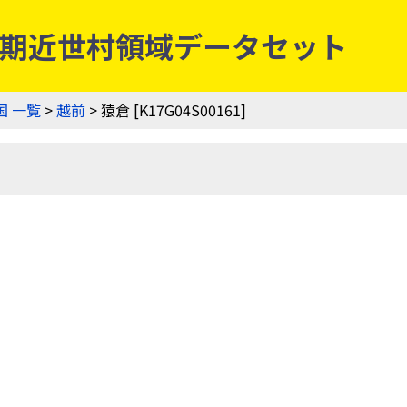
 | 幕末期近世村領域データセット
国 一覧
>
越前
> 猿倉 [K17G04S00161]