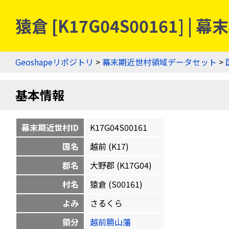
猿倉 [K17G04S00161]
Geoshapeリポジトリ
>
幕末期近世村領域データセット
>
基本情報
幕末期近世村ID
K17G04S00161
国名
越前 (K17)
郡名
大野郡 (K17G04)
村名
猿倉 (S00161)
よみ
さるくら
領分
越前勝山藩