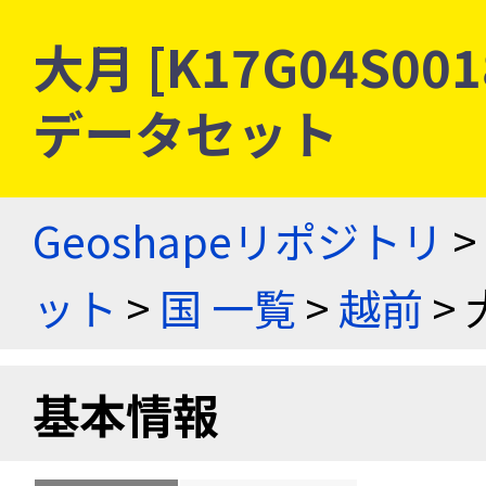
大月 [K17G04S0
データセット
Geoshapeリポジトリ
>
ット
>
国 一覧
>
越前
> 
基本情報