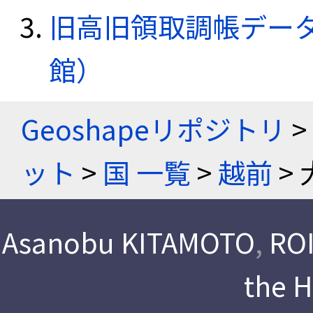
旧高旧領取調帳デー
館）
Geoshapeリポジトリ
>
ット
>
国 一覧
>
越前
> 
Asanobu KITAMOTO
,
ROI
the 