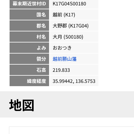
幕末期近世村ID
K17G04S00180
国名
越前 (K17)
郡名
大野郡 (K17G04)
村名
大月 (S00180)
よみ
おおつき
領分
越前勝山藩
石高
219.833
緯度経度
35.99442, 136.5753
地図