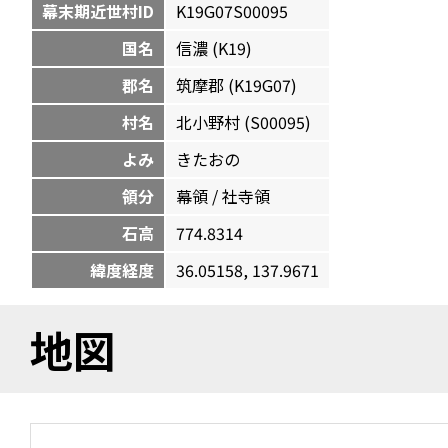
幕末期近世村ID
K19G07S00095
国名
信濃 (K19)
郡名
筑摩郡 (K19G07)
村名
北小野村 (S00095)
よみ
きたおの
領分
幕領 / 社寺領
石高
774.8314
緯度経度
36.05158, 137.9671
地図