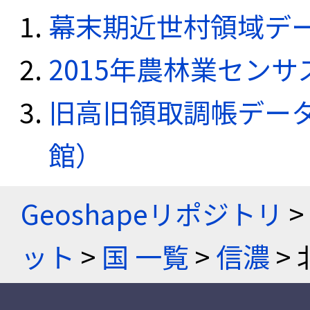
幕末期近世村領域デ
2015年農林業セン
旧高旧領取調帳デー
館）
Geoshapeリポジトリ
>
ット
>
国 一覧
>
信濃
> 