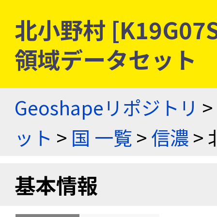
北小野村 [K19G07
領域データセット
Geoshapeリポジトリ
>
ット
>
国 一覧
>
信濃
> 
基本情報