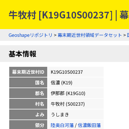
牛牧村 [K19G10S00237
Geoshapeリポジトリ
>
幕末期近世村領域データセット
>
基本情報
幕末期近世村ID
K19G10S00237
国名
信濃 (K19)
郡名
伊那郡 (K19G10)
村名
牛牧村 (S00237)
よみ
うしまき
領分
陸奥白河藩
/
信濃飯田藩