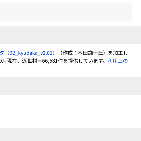
2_kyudaka_v2.01）
（作成：本田謙一氏）を加工し
現在、近世村＝66,581件を提供しています。
利用上の