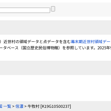
）近世村の領域データと点データを含む
幕末期近世村領域データ（0
ベース（国立歴史民俗博物館）を参照しています。2025年9月
）
国 一覧
>
信濃
> 牛牧村 [K19G10S00237]