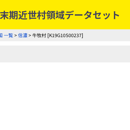
] | 幕末期近世村領域データセット
国 一覧
>
信濃
> 牛牧村 [K19G10S00237]