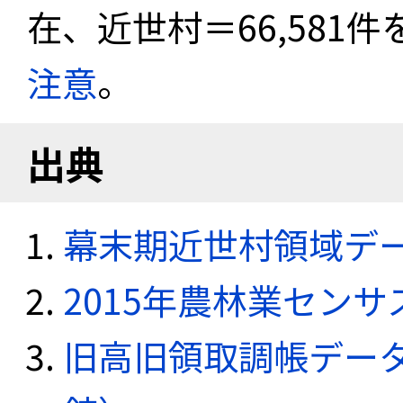
在、近世村＝66,581
注意
。
出典
幕末期近世村領域デ
2015年農林業セン
旧高旧領取調帳デー