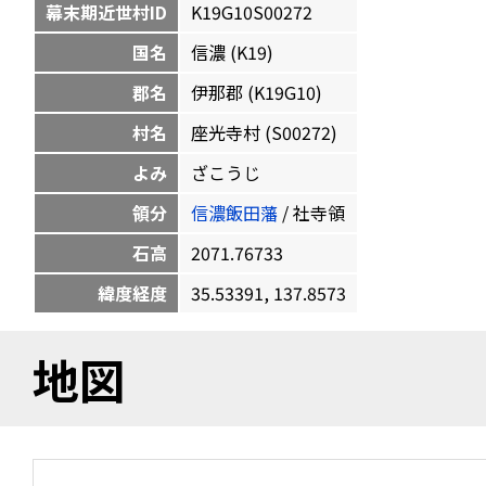
幕末期近世村ID
K19G10S00272
国名
信濃 (K19)
郡名
伊那郡 (K19G10)
村名
座光寺村 (S00272)
よみ
ざこうじ
領分
信濃飯田藩
/ 社寺領
石高
2071.76733
緯度経度
35.53391, 137.8573
地図