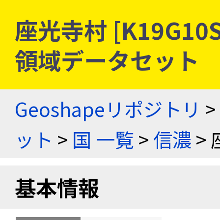
座光寺村 [K19G10
領域データセット
Geoshapeリポジトリ
>
ット
>
国 一覧
>
信濃
> 
基本情報