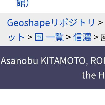
館）
Geoshapeリポジトリ
>
ット
>
国 一覧
>
信濃
> 
Asanobu KITAMOTO
,
ROI
the 