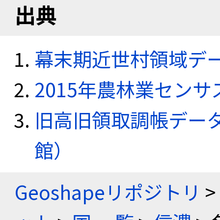
出典
幕末期近世村領域デ
2015年農林業セン
旧高旧領取調帳デー
館）
Geoshapeリポジトリ
>