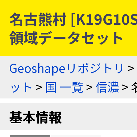
名古熊村 [K19G10
領域データセット
Geoshapeリポジトリ
>
ット
>
国 一覧
>
信濃
> 
基本情報