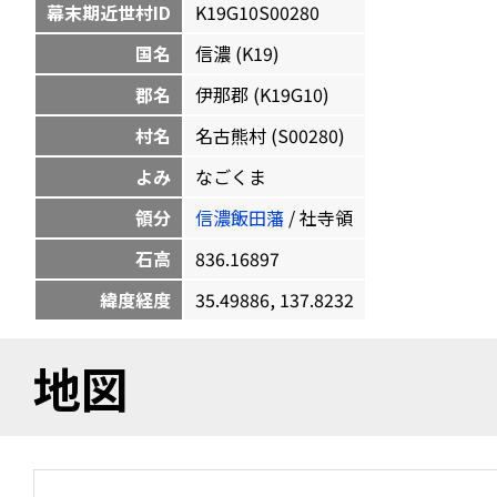
幕末期近世村ID
K19G10S00280
国名
信濃 (K19)
郡名
伊那郡 (K19G10)
村名
名古熊村 (S00280)
よみ
なごくま
領分
信濃飯田藩
/ 社寺領
石高
836.16897
緯度経度
35.49886, 137.8232
地図