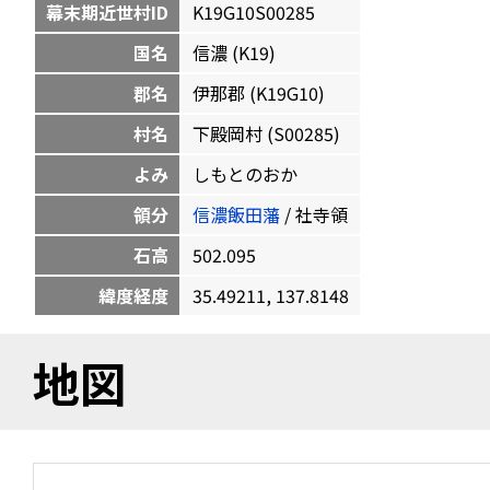
幕末期近世村ID
K19G10S00285
国名
信濃 (K19)
郡名
伊那郡 (K19G10)
村名
下殿岡村 (S00285)
よみ
しもとのおか
領分
信濃飯田藩
/ 社寺領
石高
502.095
緯度経度
35.49211, 137.8148
地図