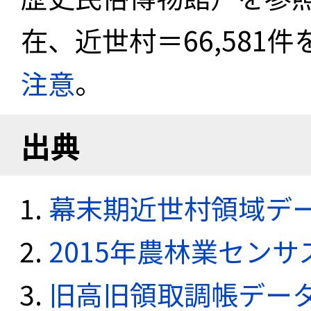
在、近世村＝66,581
注意
。
出典
幕末期近世村領域デ
2015年農林業セン
旧高旧領取調帳デー