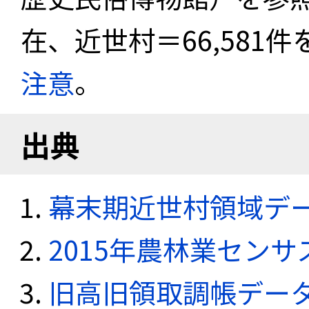
在、近世村＝66,581
注意
。
出典
幕末期近世村領域デ
2015年農林業セン
旧高旧領取調帳デー