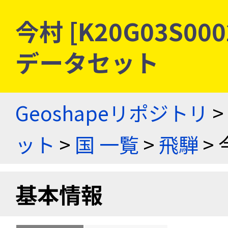
今村 [K20G03S0
データセット
Geoshapeリポジトリ
>
ット
>
国 一覧
>
飛騨
> 
基本情報