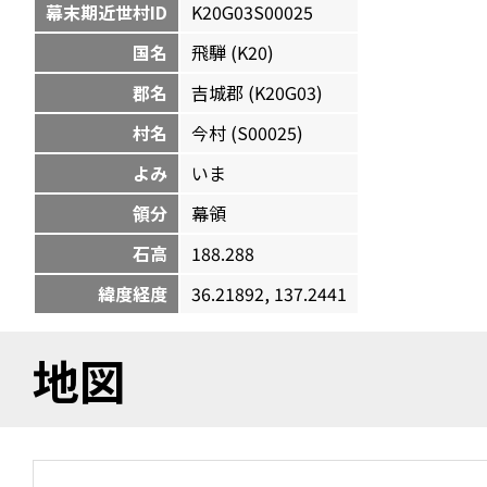
幕末期近世村ID
K20G03S00025
国名
飛騨 (K20)
郡名
吉城郡 (K20G03)
村名
今村 (S00025)
よみ
いま
領分
幕領
石高
188.288
緯度経度
36.21892, 137.2441
地図