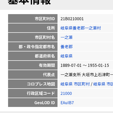
市区町村ID
21B0210001
住所
岐阜県養老郡一之瀬村
市区町村名
一之瀬
郡・政令指定都市名
養老郡
都道府県名
岐阜県
有効期間
1889-07-01 〜 1955-01-15
代表点
一之瀬支所 大垣市上石津町一之瀬159
コロプレス地図
岐阜県 市区町村
/
岐阜県 市
行政区域コード
21000
GeoLOD ID
EAuIB7