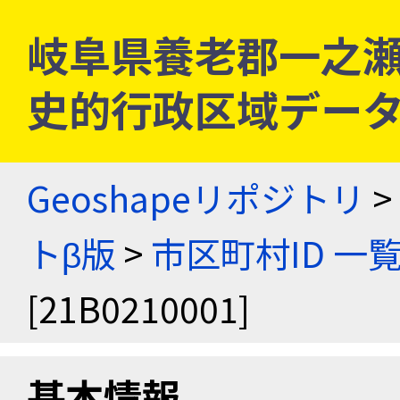
岐阜県養老郡一之瀬村 [
史的行政区域データ
Geoshapeリポジトリ
>
トβ版
>
市区町村ID 一
[21B0210001]
基本情報