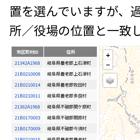
置を選んでいますが、
所／役場の位置と一致
市区町村ID
住所
+
21342A1968
岐阜県養老郡上石津町
−
21B0210008
岐阜県養老郡上石津村
21B0210014
岐阜県養老郡牧田村
21B0210011
岐阜県養老郡多良村
21362A1968
岐阜県不破郡関ケ原町
21B0170003
岐阜県不破郡関原村
21B0170009
岐阜県不破郡今須村
21B0210015
岐阜県養老郡養老村