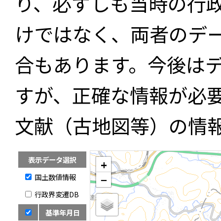
り、必ずしも当時の行
けではなく、両者のデ
合もあります。今後は
すが、正確な情報が必
文献（古地図等）の情
表示データ選択
+
国土数値情報
−
行政界変遷DB
基準年月日