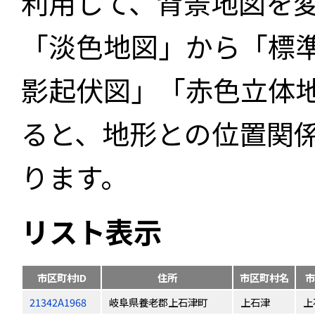
利用して、背景地図を
「淡色地図」から「標
影起伏図」「赤色立体
ると、地形との位置関
ります。
リスト表示
市区町村ID
住所
市区町村名
市
21342A1968
岐阜県養老郡上石津町
上石津
上