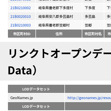
21B0210002
岐阜県養老郡下多度村
下多度
下
21B0020010
岐阜県安八郡多芸島村
多芸島
多
21B0210003
岐阜県養老郡笠郷村
笠郷
笠
市区町村ID
住所
市区町村名
市
リンクトオープンデータ（
Data）
LODデータセット
GeoNames.jp
http://geonames.jp/
LODデータセット