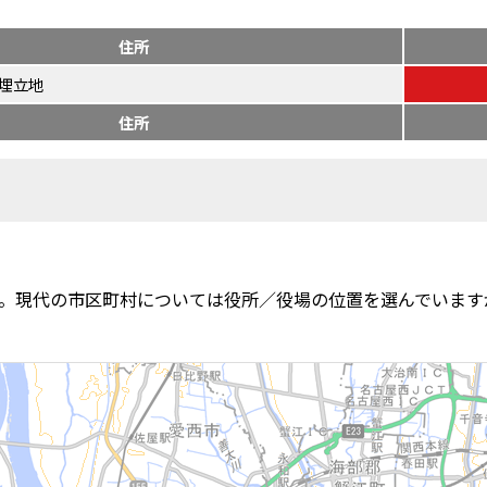
住所
埋立地
住所
。現代の市区町村については役所／役場の位置を選んでいます