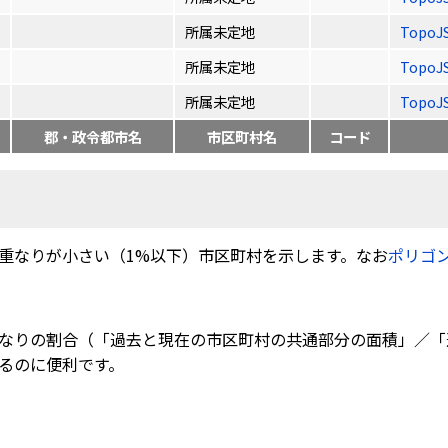
所属未定地
TopoJ
所属未定地
TopoJ
所属未定地
TopoJ
郡・政令都市名
市区町村名
コード
重なりが小さい（1%以下）市区町村を示します。なお
ポリゴ
なりの割合（「過去と現在の市区町村の共通部分の面積」／「
るのに便利です。