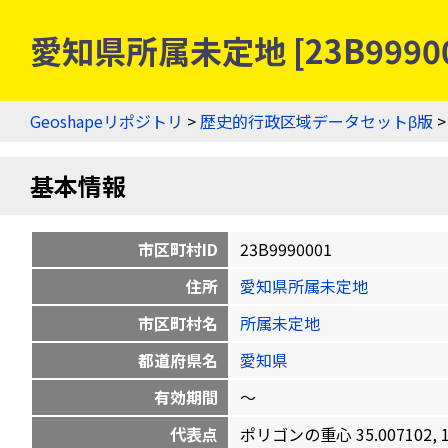
愛知県所属未定地 [23B999
Geoshapeリポジトリ
>
歴史的行政区域データセットβ版
基本情報
市区町村ID
23B9990001
住所
愛知県所属未定地
市区町村名
所属未定地
都道府県名
愛知県
有効期間
〜
代表点
ポリゴンの重心 35.007102, 13