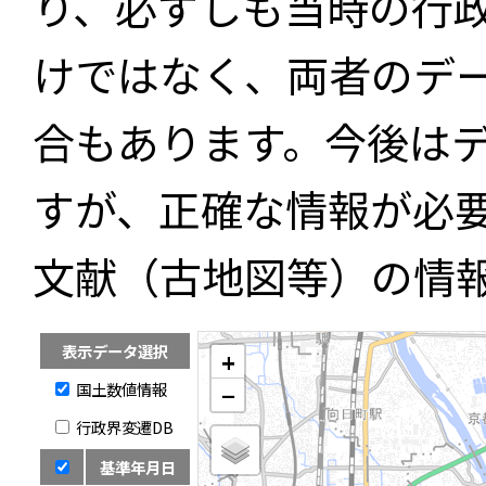
り、必ずしも当時の行
けではなく、両者のデ
合もあります。今後は
すが、正確な情報が必
文献（古地図等）の情
表示データ選択
+
国土数値情報
−
行政界変遷DB
基準年月日