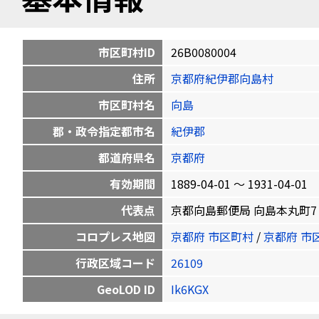
市区町村ID
26B0080004
住所
京都府紀伊郡向島村
市区町村名
向島
郡・政令指定都市名
紀伊郡
都道府県名
京都府
有効期間
1889-04-01 〜 1931-04-01
代表点
京都向島郵便局 向島本丸町7 34.9
コロプレス地図
京都府 市区町村
/
京都府 市
行政区域コード
26109
GeoLOD ID
Ik6KGX