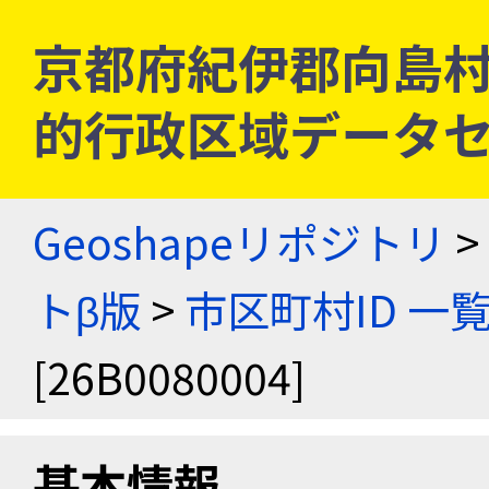
京都府紀伊郡向島村 [2
的行政区域データセ
Geoshapeリポジトリ
>
トβ版
>
市区町村ID 一
[26B0080004]
基本情報