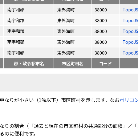
南宇和郡
東外海町
38000
TopoJ
南宇和郡
東外海町
38000
TopoJ
南宇和郡
東外海町
38000
TopoJ
南宇和郡
東外海町
38000
TopoJ
南宇和郡
東外海町
38000
TopoJ
郡・政令都市名
市区町村名
コード
重なりが小さい（1%以下）市区町村を示します。なお
ポリゴ
なりの割合（「過去と現在の市区町村の共通部分の面積」／「
るのに便利です。