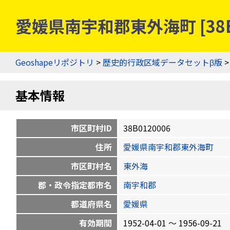
愛媛県南宇和郡東外海町 [38B
Geoshapeリポジトリ
>
歴史的行政区域データセットβ版
基本情報
市区町村ID
38B0120006
住所
愛媛県南宇和郡東外海町
市区町村名
東外海
郡・政令指定都市名
南宇和郡
都道府県名
愛媛県
有効期間
1952-04-01 〜 1956-09-21