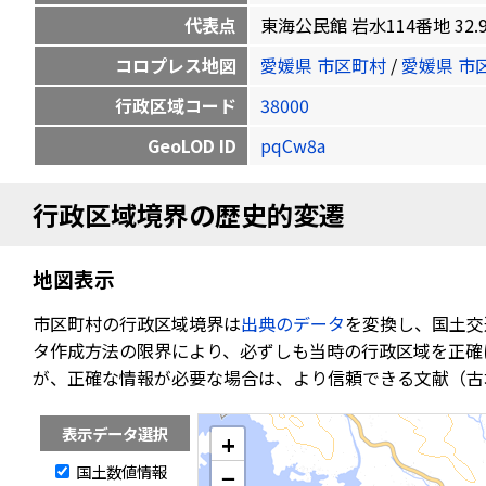
代表点
東海公民館 岩水114番地 32.944
コロプレス地図
愛媛県 市区町村
/
愛媛県 市
行政区域コード
38000
GeoLOD ID
pqCw8a
行政区域境界の歴史的変遷
地図表示
市区町村の行政区域境界は
出典のデータ
を変換し、国土交
タ作成方法の限界により、必ずしも当時の行政区域を正確
が、正確な情報が必要な場合は、より信頼できる文献（古
表示データ選択
+
国土数値情報
−