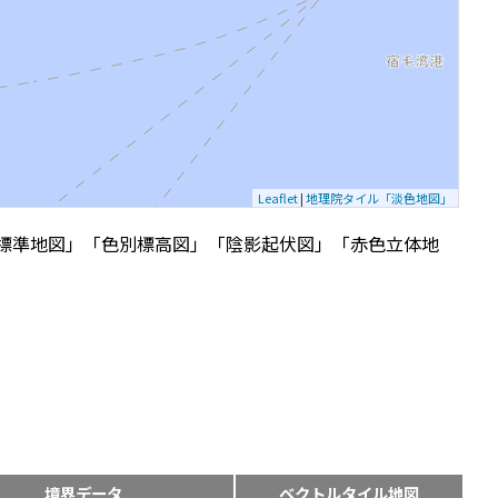
Leaflet
|
地理院タイル「淡色地図」
標準地図」「色別標高図」「陰影起伏図」「赤色立体地
境界データ
ベクトルタイル地図