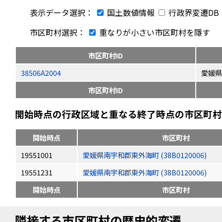
表示データ選択：
国土数値情報
行政界変遷DB
市区町村選択：
重なりが小さい市区町村を隱す
市区町村ID
38506A2004
愛媛県
市区町村ID
開始時点の行政区域と重なる終了時点の市区町村（
開始時点
市区町村
19551001
愛媛県南宇和郡東外海町 (38B0120006)
19551231
愛媛県南宇和郡東外海町 (38B0120006)
開始時点
市区町村
隣接する市区町村の歴史的変遷