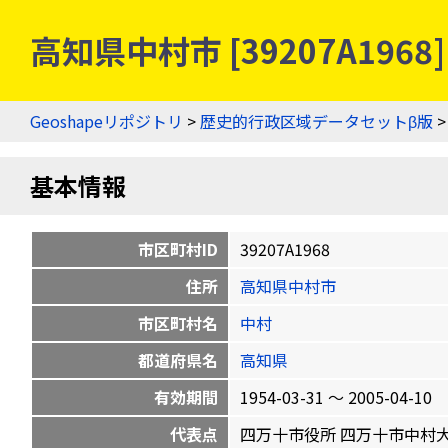
高知県中村市 [39207A196
Geoshapeリポジトリ
>
歴史的行政区域データセットβ版
基本情報
市区町村ID
39207A1968
住所
高知県中村市
市区町村名
中村
都道府県名
高知県
有効期間
1954-03-31 〜 2005-04-10
代表点
四万十市役所 四万十市中村大橋通4-1