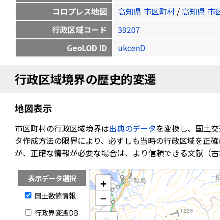
コロプレス地図
高知県 市区町村
/
高知県 市
行政区域コード
39207
GeoLOD ID
ukcenD
行政区域境界の歴史的変遷
地図表示
市区町村の行政区域境界は
出典のデータ
を変換し、国土交
タ作成方法の限界により、必ずしも当時の行政区域を正確
が、正確な情報が必要な場合は、より信頼できる文献（古
表示データ選択
+
国土数値情報
−
行政界変遷DB