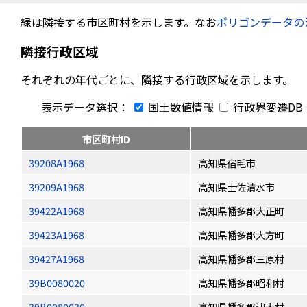
緑は隣接する市区町村を示します。なお
ポリゴンデータの
隣接行政区域
それぞれの年代ごとに、隣接する行政区域を示します。
表示データ選択：
国土数値情報
行政界変遷DB
市区町村ID
39208A1968
高知県宿毛市
39209A1968
高知県土佐清水市
39422A1968
高知県幡多郡大正町
39423A1968
高知県幡多郡大方町
39427A1968
高知県幡多郡三原村
39B0080020
高知県幡多郡昭和村
39B0080030
高知県幡多郡津大村