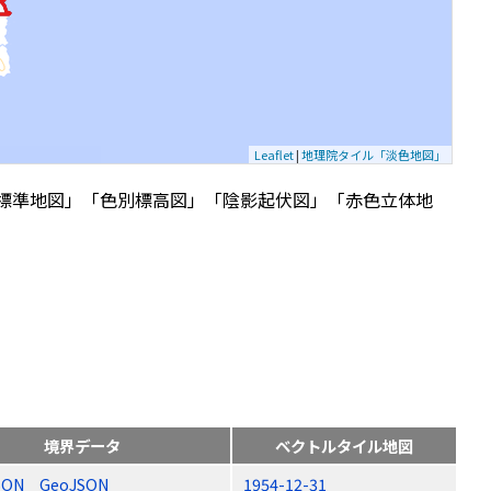
Leaflet
|
地理院タイル「淡色地図」
標準地図」「色別標高図」「陰影起伏図」「赤色立体地
境界データ
ベクトルタイル地図
SON
GeoJSON
1954-12-31