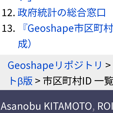
政府統計の総合窓口（e
『Geoshape市区町
成）
Geoshapeリポジトリ
>
トβ版
> 市区町村ID 一
Asanobu KITAMOTO
,
ROI