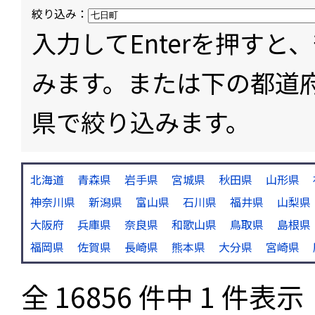
絞り込み：
入力してEnterを押す
みます。または下の都道
県で絞り込みます。
北海道
青森県
岩手県
宮城県
秋田県
山形県
神奈川県
新潟県
富山県
石川県
福井県
山梨県
大阪府
兵庫県
奈良県
和歌山県
鳥取県
島根県
福岡県
佐賀県
長崎県
熊本県
大分県
宮崎県
全 16856 件中 1 件表示