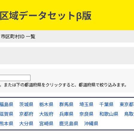
行政区域データセットβ版
 市区町村ID 一覧
ます。または下の都道府県をクリックすると、都道府県で絞り込みます。
福島県
茨城県
栃木県
群馬県
埼玉県
千葉県
東京都
滋賀県
京都府
大阪府
兵庫県
奈良県
和歌山県
鳥取
熊本県
大分県
宮崎県
鹿児島県
沖縄県