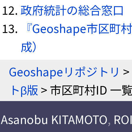
政府統計の総合窓口（e
『Geoshape市区町
成）
Geoshapeリポジトリ
>
トβ版
> 市区町村ID 一
Asanobu KITAMOTO
,
ROI