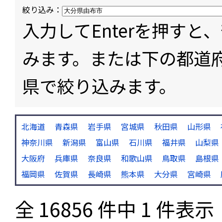
絞り込み：
入力してEnterを押す
みます。または下の都道
県で絞り込みます。
北海道
青森県
岩手県
宮城県
秋田県
山形県
神奈川県
新潟県
富山県
石川県
福井県
山梨県
大阪府
兵庫県
奈良県
和歌山県
鳥取県
島根県
福岡県
佐賀県
長崎県
熊本県
大分県
宮崎県
全 16856 件中 1 件表示