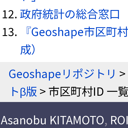
政府統計の総合窓口（e
『Geoshape市区町
成）
Geoshapeリポジトリ
>
トβ版
> 市区町村ID 一
Asanobu KITAMOTO
,
ROI