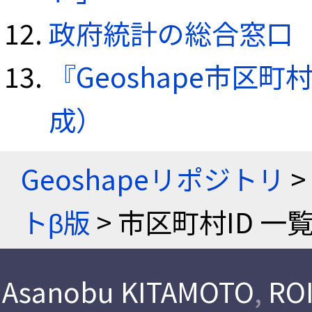
政府統計の総合窓口（e
『Geoshape市区町
成）
Geoshapeリポジトリ
>
トβ版
> 市区町村ID 一
Asanobu KITAMOTO
,
ROI