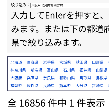
絞り込み：
入力してEnterを押す
みます。または下の都道
県で絞り込みます。
北海道
青森県
岩手県
宮城県
秋田県
山形県
神奈川県
新潟県
富山県
石川県
福井県
山梨県
大阪府
兵庫県
奈良県
和歌山県
鳥取県
島根県
福岡県
佐賀県
長崎県
熊本県
大分県
宮崎県
全 16856 件中 1 件表示