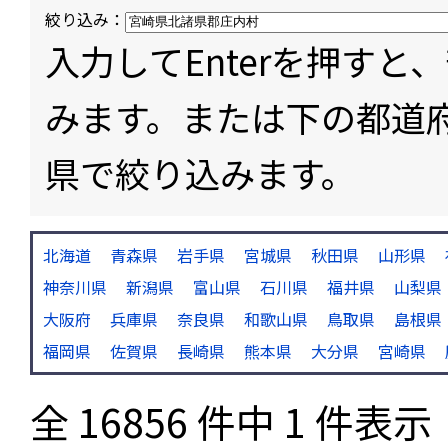
絞り込み：
入力してEnterを押す
みます。または下の都道
県で絞り込みます。
北海道
青森県
岩手県
宮城県
秋田県
山形県
神奈川県
新潟県
富山県
石川県
福井県
山梨県
大阪府
兵庫県
奈良県
和歌山県
鳥取県
島根県
福岡県
佐賀県
長崎県
熊本県
大分県
宮崎県
全 16856 件中 1 件表示