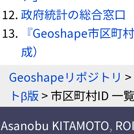
政府統計の総合窓口（e
『Geoshape市区町
成）
Geoshapeリポジトリ
>
トβ版
> 市区町村ID 一
Asanobu KITAMOTO
,
ROI