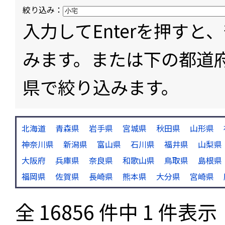
絞り込み：
入力してEnterを押す
みます。または下の都道
県で絞り込みます。
北海道
青森県
岩手県
宮城県
秋田県
山形県
神奈川県
新潟県
富山県
石川県
福井県
山梨県
大阪府
兵庫県
奈良県
和歌山県
鳥取県
島根県
福岡県
佐賀県
長崎県
熊本県
大分県
宮崎県
全 16856 件中 1 件表示