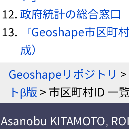
政府統計の総合窓口（e
『Geoshape市区町
成）
Geoshapeリポジトリ
>
トβ版
> 市区町村ID 一
Asanobu KITAMOTO
,
ROI