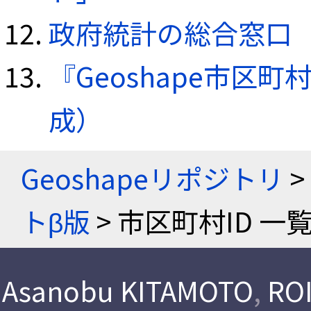
政府統計の総合窓口（e
『Geoshape市区町
成）
Geoshapeリポジトリ
>
トβ版
> 市区町村ID 一
Asanobu KITAMOTO
,
ROI