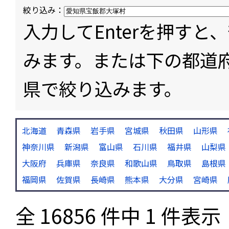
絞り込み：
入力してEnterを押す
みます。または下の都道
県で絞り込みます。
北海道
青森県
岩手県
宮城県
秋田県
山形県
神奈川県
新潟県
富山県
石川県
福井県
山梨県
大阪府
兵庫県
奈良県
和歌山県
鳥取県
島根県
福岡県
佐賀県
長崎県
熊本県
大分県
宮崎県
全 16856 件中 1 件表示