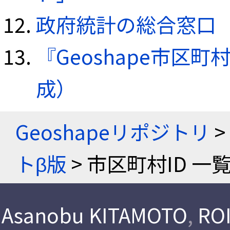
政府統計の総合窓口（e
『Geoshape市区町
成）
Geoshapeリポジトリ
>
トβ版
> 市区町村ID 一
Asanobu KITAMOTO
,
ROI