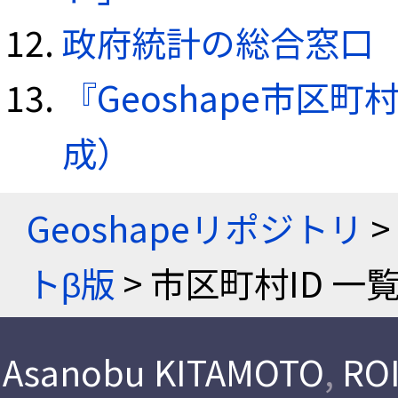
政府統計の総合窓口（e
『Geoshape市区町
成）
Geoshapeリポジトリ
>
トβ版
> 市区町村ID 一
Asanobu KITAMOTO
,
ROI