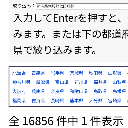
絞り込み：
入力してEnterを押す
みます。または下の都道
県で絞り込みます。
北海道
青森県
岩手県
宮城県
秋田県
山形県
神奈川県
新潟県
富山県
石川県
福井県
山梨県
大阪府
兵庫県
奈良県
和歌山県
鳥取県
島根県
福岡県
佐賀県
長崎県
熊本県
大分県
宮崎県
全 16856 件中 1 件表示