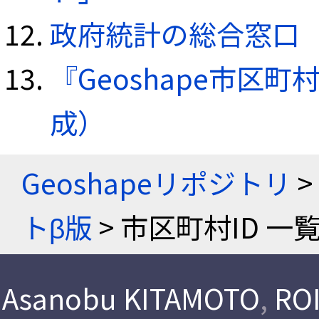
政府統計の総合窓口（e
『Geoshape市区町
成）
Geoshapeリポジトリ
>
トβ版
> 市区町村ID 一
Asanobu KITAMOTO
,
ROI