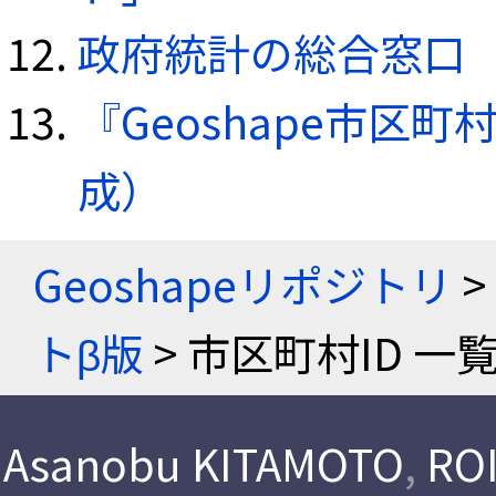
政府統計の総合窓口（e
『Geoshape市区町
成）
Geoshapeリポジトリ
>
トβ版
> 市区町村ID 一
Asanobu KITAMOTO
,
ROI