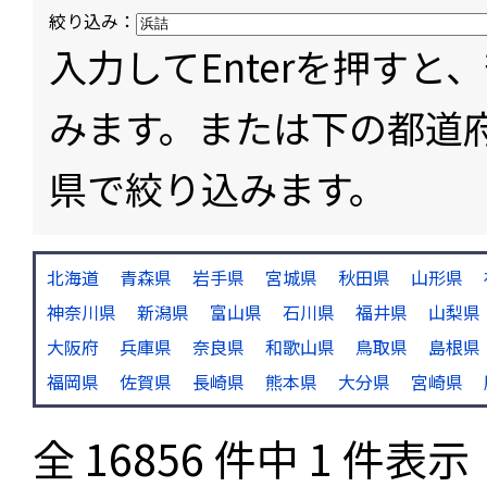
絞り込み：
入力してEnterを押す
みます。または下の都道
県で絞り込みます。
北海道
青森県
岩手県
宮城県
秋田県
山形県
神奈川県
新潟県
富山県
石川県
福井県
山梨県
大阪府
兵庫県
奈良県
和歌山県
鳥取県
島根県
福岡県
佐賀県
長崎県
熊本県
大分県
宮崎県
全 16856 件中 1 件表示