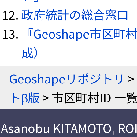
政府統計の総合窓口（e
『Geoshape市区町
成）
Geoshapeリポジトリ
>
トβ版
> 市区町村ID 一
Asanobu KITAMOTO
,
ROI