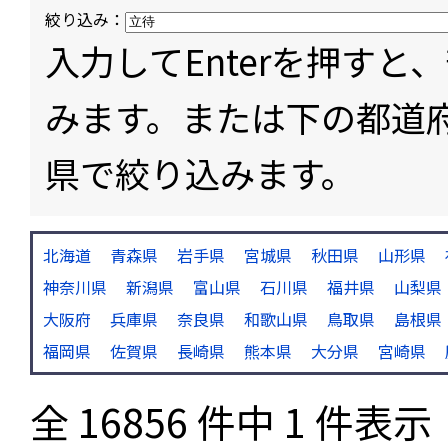
絞り込み：
入力してEnterを押す
みます。または下の都道
県で絞り込みます。
北海道
青森県
岩手県
宮城県
秋田県
山形県
神奈川県
新潟県
富山県
石川県
福井県
山梨県
大阪府
兵庫県
奈良県
和歌山県
鳥取県
島根県
福岡県
佐賀県
長崎県
熊本県
大分県
宮崎県
全 16856 件中 1 件表示