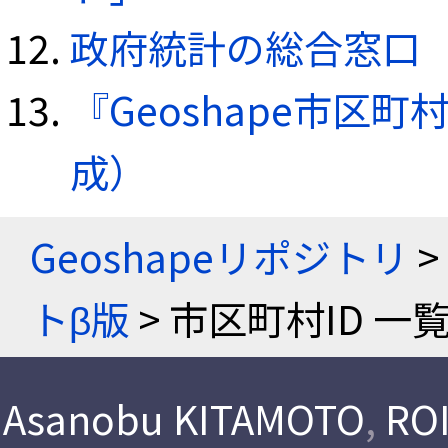
政府統計の総合窓口（e
『Geoshape市区町
成）
Geoshapeリポジトリ
>
トβ版
> 市区町村ID 一
Asanobu KITAMOTO
,
ROI