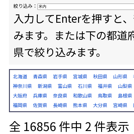
絞り込み：
入力してEnterを押す
みます。または下の都道
県で絞り込みます。
北海道
青森県
岩手県
宮城県
秋田県
山形県
神奈川県
新潟県
富山県
石川県
福井県
山梨県
大阪府
兵庫県
奈良県
和歌山県
鳥取県
島根県
福岡県
佐賀県
長崎県
熊本県
大分県
宮崎県
全 16856 件中 2 件表示