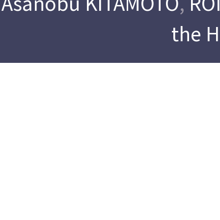
Asanobu KITAMOTO
,
ROI
the 