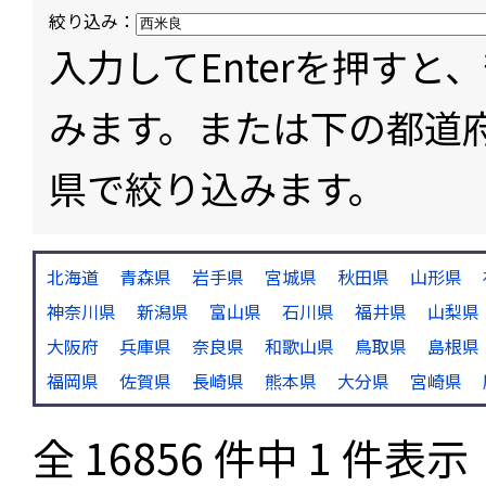
絞り込み：
入力してEnterを押す
みます。または下の都道
県で絞り込みます。
北海道
青森県
岩手県
宮城県
秋田県
山形県
神奈川県
新潟県
富山県
石川県
福井県
山梨県
大阪府
兵庫県
奈良県
和歌山県
鳥取県
島根県
福岡県
佐賀県
長崎県
熊本県
大分県
宮崎県
全 16856 件中 1 件表示