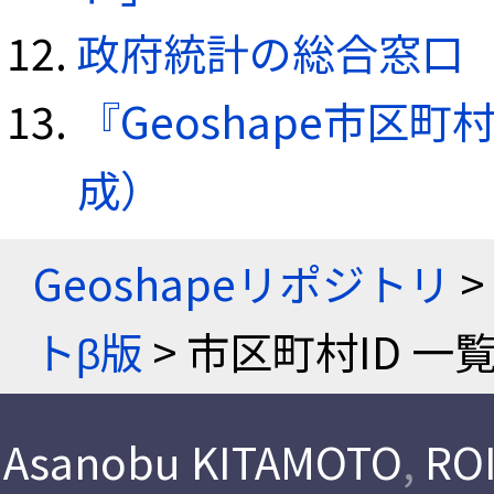
政府統計の総合窓口（e
『Geoshape市区町
成）
Geoshapeリポジトリ
>
トβ版
> 市区町村ID 一
Asanobu KITAMOTO
,
ROI