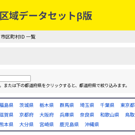
行政区域データセットβ版
 市区町村ID 一覧
ます。または下の都道府県をクリックすると、都道府県で絞り込みます。
福島県
茨城県
栃木県
群馬県
埼玉県
千葉県
東京都
滋賀県
京都府
大阪府
兵庫県
奈良県
和歌山県
鳥取
熊本県
大分県
宮崎県
鹿児島県
沖縄県