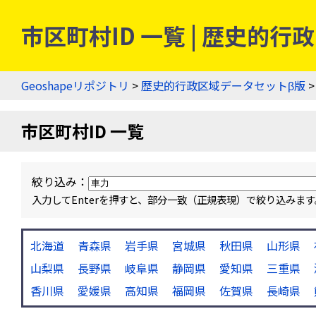
市区町村ID 一覧 | 歴史的
Geoshapeリポジトリ
>
歴史的行政区域データセットβ版
>
市区町村ID 一覧
絞り込み：
入力してEnterを押すと、部分一致（正規表現）で絞り込み
北海道
青森県
岩手県
宮城県
秋田県
山形県
山梨県
長野県
岐阜県
静岡県
愛知県
三重県
香川県
愛媛県
高知県
福岡県
佐賀県
長崎県