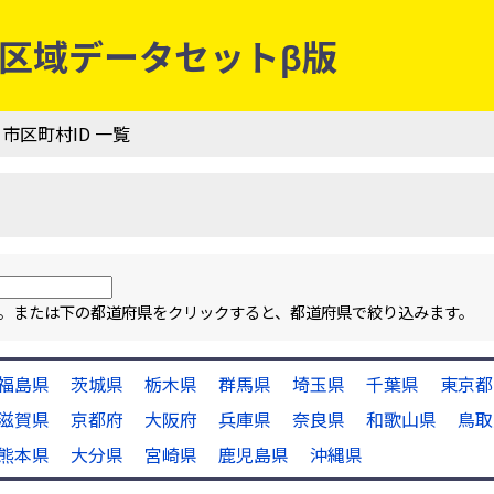
行政区域データセットβ版
 市区町村ID 一覧
ます。または下の都道府県をクリックすると、都道府県で絞り込みます。
福島県
茨城県
栃木県
群馬県
埼玉県
千葉県
東京都
滋賀県
京都府
大阪府
兵庫県
奈良県
和歌山県
鳥取
熊本県
大分県
宮崎県
鹿児島県
沖縄県