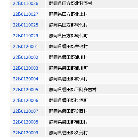
22B0110026
静岡県田方郡北狩野村
22B0110027
静岡県田方郡北上村
22B0110028
静岡県田方郡網代村
22B0110029
静岡県田方郡網代町
22B0120001
静岡県磐田郡井通村
22B0120002
静岡県磐田郡浦川村
22B0120003
静岡県磐田郡浦川町
22B0120004
静岡県磐田郡於保村
22B0120005
静岡県磐田郡下阿多古村
22B0120006
静岡県磐田郡掛塚町
22B0120007
静岡県磐田郡笠西村
22B0120008
静岡県磐田郡岩田村
22B0120009
静岡県磐田郡久努村