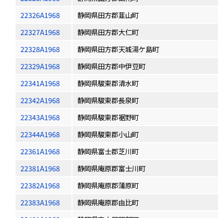
22326A1968
静岡県田方郡韮山町
22327A1968
静岡県田方郡大仁町
22328A1968
静岡県田方郡天城湯ケ島町
22329A1968
静岡県田方郡中伊豆町
22341A1968
静岡県駿東郡清水町
22342A1968
静岡県駿東郡長泉町
22343A1968
静岡県駿東郡裾野町
22344A1968
静岡県駿東郡小山町
22361A1968
静岡県富士郡芝川町
22381A1968
静岡県庵原郡富士川町
22382A1968
静岡県庵原郡蒲原町
22383A1968
静岡県庵原郡由比町