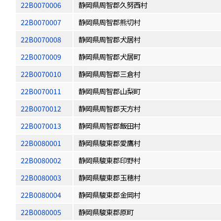
22B0070006
静岡県周智郡久努西村
22B0070007
静岡県周智郡熊切村
22B0070008
静岡県周智郡犬居村
22B0070009
静岡県周智郡犬居町
22B0070010
静岡県周智郡三倉村
22B0070011
静岡県周智郡山梨町
22B0070012
静岡県周智郡天方村
22B0070013
静岡県周智郡飯田村
22B0080001
静岡県駿東郡愛鷹村
22B0080002
静岡県駿東郡印野村
22B0080003
静岡県駿東郡玉穂村
22B0080004
静岡県駿東郡金岡村
22B0080005
静岡県駿東郡原町