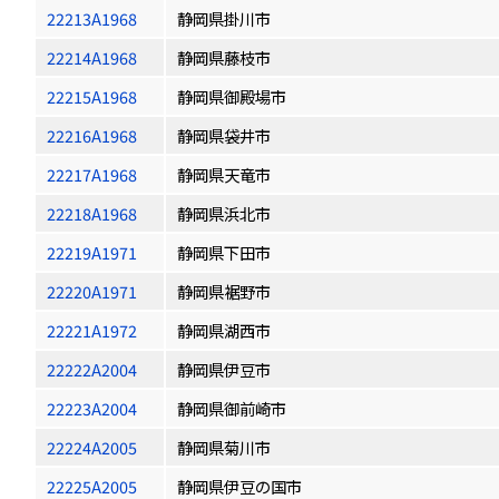
22213A1968
静岡県掛川市
22214A1968
静岡県藤枝市
22215A1968
静岡県御殿場市
22216A1968
静岡県袋井市
22217A1968
静岡県天竜市
22218A1968
静岡県浜北市
22219A1971
静岡県下田市
22220A1971
静岡県裾野市
22221A1972
静岡県湖西市
22222A2004
静岡県伊豆市
22223A2004
静岡県御前崎市
22224A2005
静岡県菊川市
22225A2005
静岡県伊豆の国市