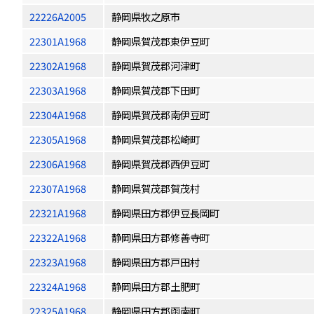
22226A2005
静岡県牧之原市
22301A1968
静岡県賀茂郡東伊豆町
22302A1968
静岡県賀茂郡河津町
22303A1968
静岡県賀茂郡下田町
22304A1968
静岡県賀茂郡南伊豆町
22305A1968
静岡県賀茂郡松崎町
22306A1968
静岡県賀茂郡西伊豆町
22307A1968
静岡県賀茂郡賀茂村
22321A1968
静岡県田方郡伊豆長岡町
22322A1968
静岡県田方郡修善寺町
22323A1968
静岡県田方郡戸田村
22324A1968
静岡県田方郡土肥町
22325A1968
静岡県田方郡函南町