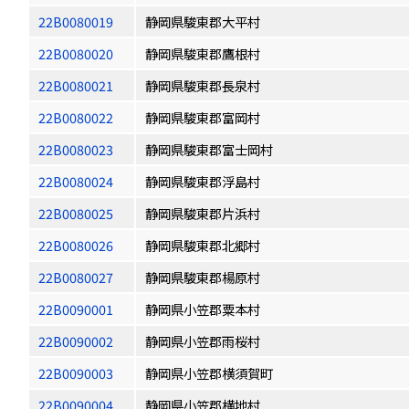
22B0080019
静岡県駿東郡大平村
22B0080020
静岡県駿東郡鷹根村
22B0080021
静岡県駿東郡長泉村
22B0080022
静岡県駿東郡富岡村
22B0080023
静岡県駿東郡富士岡村
22B0080024
静岡県駿東郡浮島村
22B0080025
静岡県駿東郡片浜村
22B0080026
静岡県駿東郡北郷村
22B0080027
静岡県駿東郡楊原村
22B0090001
静岡県小笠郡粟本村
22B0090002
静岡県小笠郡雨桜村
22B0090003
静岡県小笠郡横須賀町
22B0090004
静岡県小笠郡横地村