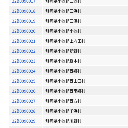
22B0090017
静岡県小笠郡三笠村
22B0090018
静岡県小笠郡三浜村
22B0090019
静岡県小笠郡三俣村
22B0090020
静岡県小笠郡小笠村
22B0090021
静岡県小笠郡上内田村
22B0090022
静岡県小笠郡新野村
22B0090023
静岡県小笠郡垂木村
22B0090024
静岡県小笠郡西郷村
22B0090025
静岡県小笠郡西山口村
22B0090026
静岡県小笠郡西南郷村
22B0090027
静岡県小笠郡西方村
22B0090028
静岡県小笠郡千浜村
22B0090029
静岡県小笠郡川野村