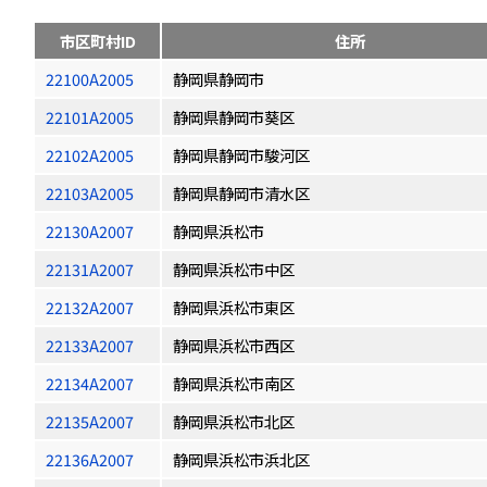
市区町村ID
住所
22100A2005
静岡県静岡市
22101A2005
静岡県静岡市葵区
22102A2005
静岡県静岡市駿河区
22103A2005
静岡県静岡市清水区
22130A2007
静岡県浜松市
22131A2007
静岡県浜松市中区
22132A2007
静岡県浜松市東区
22133A2007
静岡県浜松市西区
22134A2007
静岡県浜松市南区
22135A2007
静岡県浜松市北区
22136A2007
静岡県浜松市浜北区