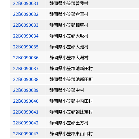
22B0090031
静岡県小笠郡曽我村
22B0090032
静岡県小笠郡倉真村
22B0090033
静岡県小笠郡相草村
22B0090034
静岡県小笠郡大坂村
22B0090035
静岡県小笠郡大池村
22B0090036
静岡県小笠郡大淵村
22B0090037
静岡県小笠郡池新田村
22B0090038
静岡県小笠郡池新田町
22B0090039
静岡県小笠郡中村
22B0090040
静岡県小笠郡中内田村
22B0090041
静岡県小笠郡朝比奈村
22B0090042
静岡県小笠郡土方村
22B0090043
静岡県小笠郡東山口村