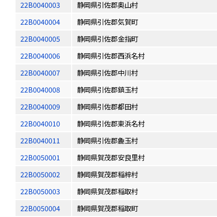
22B0040003
静岡県引佐郡奥山村
22B0040004
静岡県引佐郡気賀町
22B0040005
静岡県引佐郡金指町
22B0040006
静岡県引佐郡西浜名村
22B0040007
静岡県引佐郡中川村
22B0040008
静岡県引佐郡鎮玉村
22B0040009
静岡県引佐郡都田村
22B0040010
静岡県引佐郡東浜名村
22B0040011
静岡県引佐郡麁玉村
22B0050001
静岡県賀茂郡安良里村
22B0050002
静岡県賀茂郡稲梓村
22B0050003
静岡県賀茂郡稲取村
22B0050004
静岡県賀茂郡稲取町