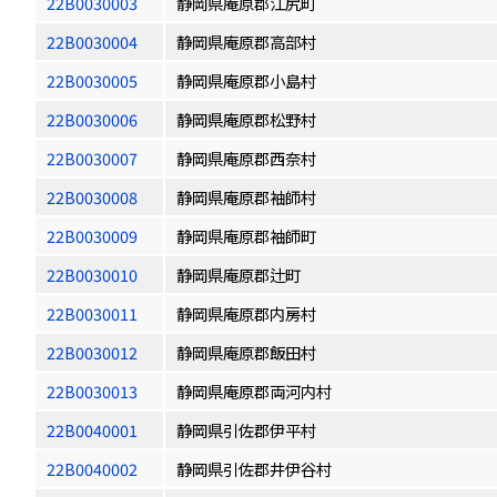
22B0030003
静岡県庵原郡江尻町
22B0030004
静岡県庵原郡高部村
22B0030005
静岡県庵原郡小島村
22B0030006
静岡県庵原郡松野村
22B0030007
静岡県庵原郡西奈村
22B0030008
静岡県庵原郡袖師村
22B0030009
静岡県庵原郡袖師町
22B0030010
静岡県庵原郡辻町
22B0030011
静岡県庵原郡内房村
22B0030012
静岡県庵原郡飯田村
22B0030013
静岡県庵原郡両河内村
22B0040001
静岡県引佐郡伊平村
22B0040002
静岡県引佐郡井伊谷村