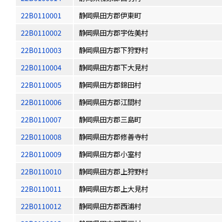
22B0110001
静岡県田方郡伊東町
22B0110002
静岡県田方郡宇佐美村
22B0110003
静岡県田方郡下狩野村
22B0110004
静岡県田方郡下大見村
22B0110005
静岡県田方郡錦田村
22B0110006
静岡県田方郡江間村
22B0110007
静岡県田方郡三島町
22B0110008
静岡県田方郡修善寺村
22B0110009
静岡県田方郡小室村
22B0110010
静岡県田方郡上狩野村
22B0110011
静岡県田方郡上大見村
22B0110012
静岡県田方郡西浦村