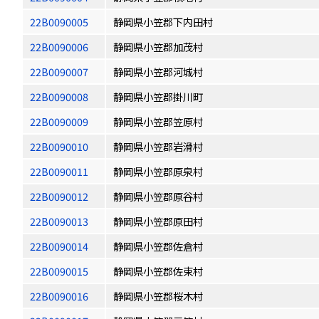
22B0090005
静岡県小笠郡下内田村
22B0090006
静岡県小笠郡加茂村
22B0090007
静岡県小笠郡河城村
22B0090008
静岡県小笠郡掛川町
22B0090009
静岡県小笠郡笠原村
22B0090010
静岡県小笠郡岩滑村
22B0090011
静岡県小笠郡原泉村
22B0090012
静岡県小笠郡原谷村
22B0090013
静岡県小笠郡原田村
22B0090014
静岡県小笠郡佐倉村
22B0090015
静岡県小笠郡佐束村
22B0090016
静岡県小笠郡桜木村