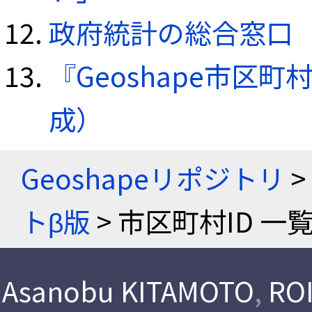
政府統計の総合窓口（e
『Geoshape市区町
成）
Geoshapeリポジトリ
>
トβ版
> 市区町村ID 一
Asanobu KITAMOTO
,
ROI