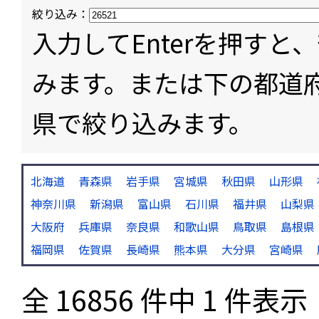
絞り込み：
入力してEnterを押す
みます。または下の都道
県で絞り込みます。
北海道
青森県
岩手県
宮城県
秋田県
山形県
神奈川県
新潟県
富山県
石川県
福井県
山梨県
大阪府
兵庫県
奈良県
和歌山県
鳥取県
島根県
福岡県
佐賀県
長崎県
熊本県
大分県
宮崎県
全 16856 件中 1 件表示