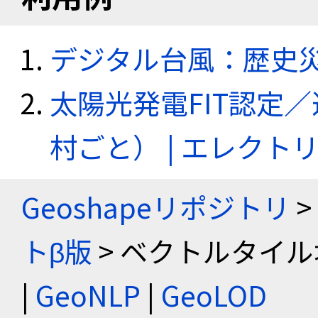
デジタル台風：歴史
太陽光発電FIT認定
村ごと） | エレク
Geoshapeリポジトリ
>
トβ版
> ベクトルタイル
|
GeoNLP
|
GeoLOD