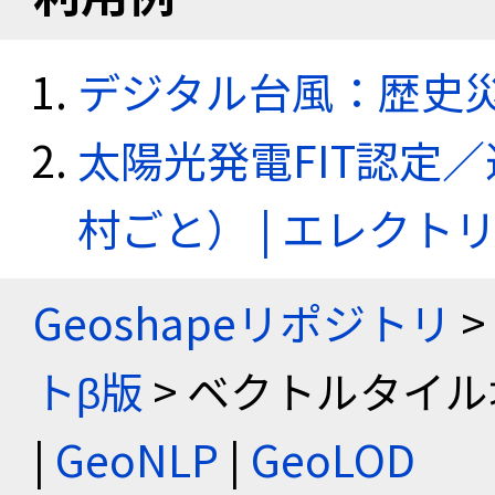
デジタル台風：歴史
太陽光発電FIT認定
村ごと） | エレク
Geoshapeリポジトリ
>
トβ版
> ベクトルタイル
|
GeoNLP
|
GeoLOD