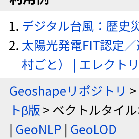
デジタル台風：歴史
太陽光発電FIT認定
村ごと） | エレク
Geoshapeリポジトリ
>
トβ版
> ベクトルタイル
|
GeoNLP
|
GeoLOD