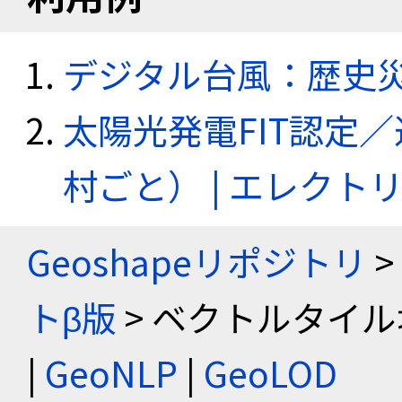
デジタル台風：歴史
太陽光発電FIT認定
村ごと） | エレク
Geoshapeリポジトリ
>
トβ版
> ベクトルタイル
|
GeoNLP
|
GeoLOD