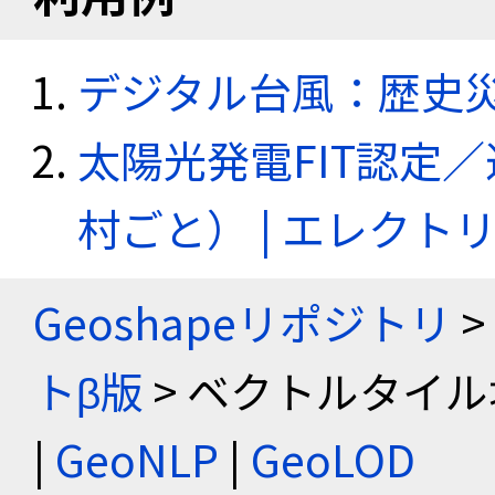
デジタル台風：歴史
太陽光発電FIT認定
村ごと） | エレク
Geoshapeリポジトリ
>
トβ版
> ベクトルタイル
|
GeoNLP
|
GeoLOD