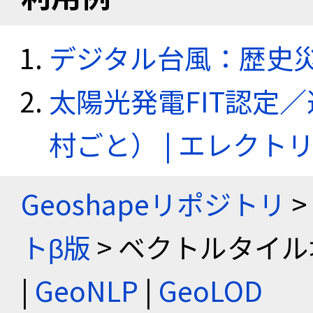
デジタル台風：歴史
太陽光発電FIT認定
村ごと） | エレク
Geoshapeリポジトリ
>
トβ版
> ベクトルタイル
|
GeoNLP
|
GeoLOD