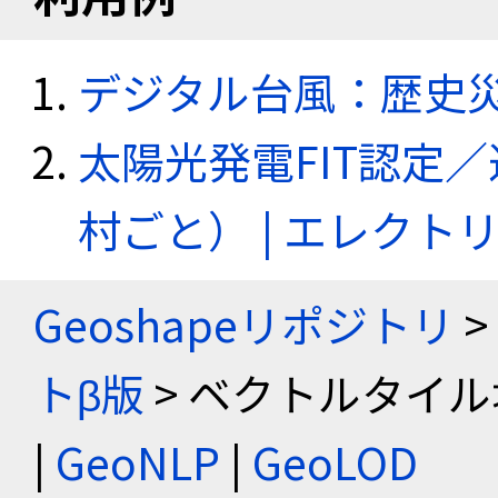
デジタル台風：歴史
太陽光発電FIT認定
村ごと） | エレク
Geoshapeリポジトリ
>
トβ版
> ベクトルタイル
|
GeoNLP
|
GeoLOD