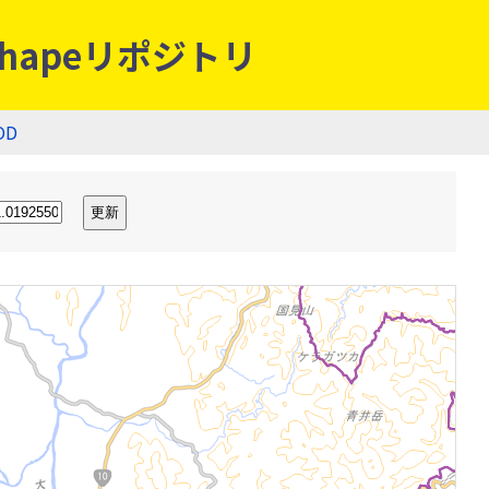
hapeリポジトリ
OD