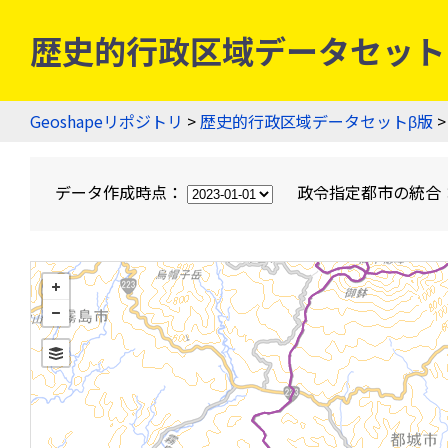
歴史的行政区域データセットβ版
Geoshapeリポジトリ
>
歴史的行政区域データセットβ版
>
データ作成時点：
政令指定都市の統合