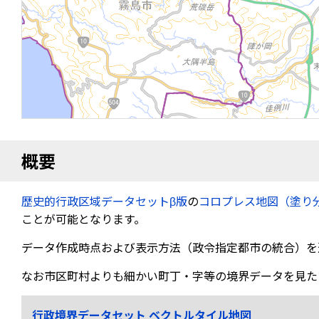
概要
歴史的行政区域データセットβ版
の
コロプレス地図（塗り
ことが可能となります。
データ作成時点および表示方法（政令指定都市の統合）を
なお市区町村よりも細かい町丁・字等の境界データを見た
行政境界データセット ベクトルタイル地図