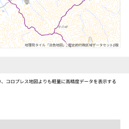
地理院タイル「淡色地図」
,
歴史的行政区域データセットβ版
り、コロプレス地図よりも軽量に高精度データを表示する