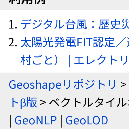
デジタル台風：歴史
太陽光発電FIT認定
村ごと） | エレク
Geoshapeリポジトリ
>
トβ版
> ベクトルタイル
|
GeoNLP
|
GeoLOD